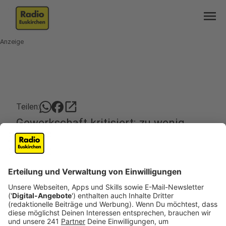
menu
Anzeige
open_in_new
Teilen:
Gewerkschaft kritisiert: zu wenig
berufliche Weiterbildung
Weiterbildung im Job – damit gehen viele Betriebe
im Kreis Euskirchen offenbar sehr stiefmütterlich
um. Zumindest kritisiert das die Gewerkschaft
Nahrung Genuss Gaststätten.
Veröffentlicht:
Donnerstag, 23.11.2023 13:46