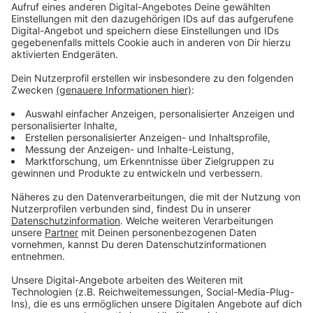
schützen könnten.
Veröffentlicht:
Donnerstag, 14.05.2020 06:14
Anzeige
Im Vergleich etwa zum Kreis Düren oder auch den
Städten Köln und Bonn ist die Corona-Zahl im Kreis
Euskirchen ziemlich hoch. Dort gibt es aktuell jeweils
nur zwischen rund 30 und knapp 60 Infizierte.
Das Kreisgesundheitsamt hat sich die Corona-Zahlen
in den letzten Tagen noch einmal genauer angeschaut.
Dabei habe sich gezeigt, dass in der Statistik im Kreis
Euskirchen einige Fälle mitgezählt würden, bei denen
die Betroffenen die Krankheit eigentlich schon wieder
ausgestanden haben, sagt der Leiter des
Kreisgesundheitsamtes, Christian Ramolla.