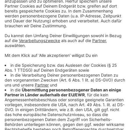
Gemeint sind unter anderem Krankenhauspersonal
oder Pflegedienstmitarbeiter, die wieder gesund sind
aber trotzdem noch nicht arbeiten dürfen. Oder auch
rund 20 Erkrankte, die auch nach der zweiwöchigen
Quarantäne noch Symptome zeigen. Und auch über 20
Flüchtlinge, wieder gesund sind aber weiter gezählt
werden, weil die Flüchtlingsunterkunft in Euskirchen
weiter unter Quarantäne steht.
Anzeige
Anzeige