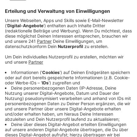
die vergleichsweise hohen Corona-Zahlen im Kreis
Euskirchen gesucht. Ein Grund sei, dass in der
Statistik bei den akut Erkrankten noch Fälle
auftauchten, die die Krankheit eigentlich schon
überwunden haben aus verschiedenen Gründen
aber noch unter Quarantäne stehen. Gespannt ist
der Leiter des Kreisgesundheitsamtes, Christian
Ramolla, wie sich die Lockerungen der Corona-
Regeln auf die Fallzahlen auswirken. Sorgen habe
er keine, aber die Ungewissheit sei groß:
"Beruhigend ist, dass wir im Vergleich zu
Anfang März 2020 Maßnahmenpläne haben.
Wir haben ausreichend Schutzmaterial und
eine ausreichende Laborkapazität."
Und auch die Menschen wüssten inzwischen viel
besser, wie sie sich vor einer Ansteckung