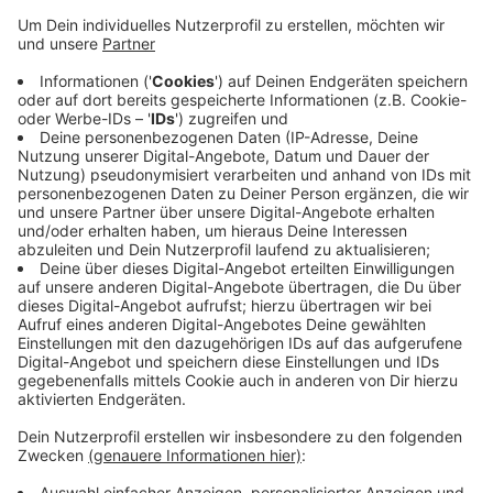
Das ist der Politik im zuständigen Ausschuss
mitgeteilt worden. Im Ausschuss wurde auch
beschlossen, einen neuen Kindergarten zu bauen.
Gerade wegen dieser Überbelegung in den Kitas sei
die Bildung weiterer Kindergartengruppen
notwendig, heißt es in der Vorlage. Die neue Kita
soll im Baugebiet „Römergarten“ entstehen und
dann im Sommer 2020 an den Start gehen.
Veröffentlicht:
Donnerstag, 02.05.2019 16:53
Anzeige