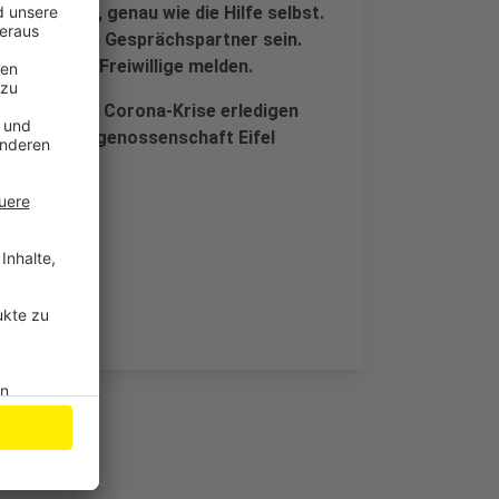
i kostenlos, genau wie die Hilfe selbst.
te oder auch Gesprächspartner sein.
ich weitere Freiwillige melden.
 während der Corona-Krise erledigen
Generationengenossenschaft Eifel