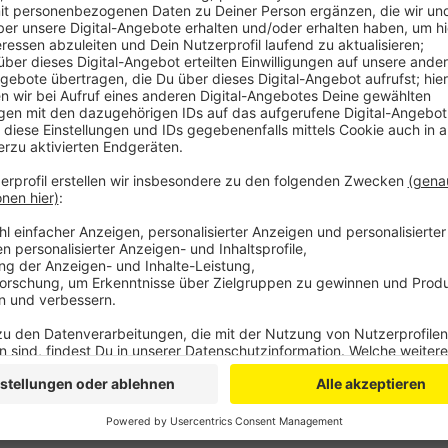
nicht selbst einkaufen können. Die Vermittlung se
Das können Einkaufshilfe, Botengänge, Telefona
Die GenoEifel hofft nach eigener Aussage, dass s
Wer auf der Suche nach Helfern ist, die Einkäufe
können, kann sich bei den Mitarbeiterinnen der 
melden unter Telefon (02441) 888 61.
Veröffentlicht:
Freitag, 06.11.2020 15:16
Anzeige