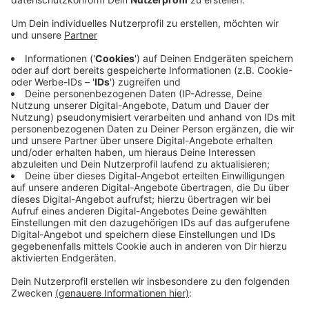
Anzeige
Eine Seniorin hatte das Auto geparkt, berichtet die
Polizei. Als sie ihrem Mann auf dem Beifahrersitz aus
dem Auto helfen wollte, rollte es los. Die Frau
versuchte noch, sich ans Steuer zu setzen, stürzte
aber zu Boden, so die Polizei. Das Auto rollte führerlos
den Abhang hinunter und streifte weitere geparkte
Fahrzeuge. Insgesamt wurden vier Autos beschädigt.
Der Sachschaden liegt nach Angaben der Polizei im
fünfstelligen Bereich. Wie es genau zu dem Unfall
kommen konnte, wird noch ermittelt.
Anzeige