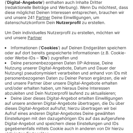
zusammenzuarbeiten . Dabei geht es um
Geschwindigkeitskontrollen. Beide Kommunen
wollen sich einen Blitzer zusammen mieten.
Veröffentlicht:
Montag, 14.04.2025 15:43
Anzeige
Die Kosten für das Gerät und die Schulungen sowie die
Einnahmen wollen beide Rathäuser untereinander
aufteilen – Weilerswist beteiligt sich mit einem
Viertel, sagte uns eine Sprecherin
Anzeige
Einnahmen könnten 500.000 Euro betragen
Anzeige