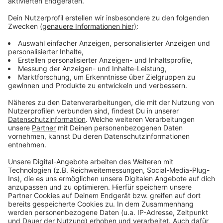
Wie viel Geld Euskirchen und Weilerswist dann
tatsächlich einnehmen, hängt natürlich davon ab, wie
viele Autofahrer zu schnell fahren. Erfahrungswerte
aus anderen Städten zeigen aber, dass im Jahr eine
halbe Million Euro zusammenkommen kann.
Wo der neue Blitzer aufgestellt wird, entscheidet jede
Kommune für sich. Die Stadt Euskirchen sagt, der
gemeinsame Blitzer könnte schon Ende des Jahres
zum Einsatz kommen.
Anzeige