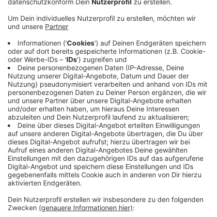
Anzeige
Rechnet man die Zahlen des laufenden Jahres hoch,
kann von einer Verdopplung der Schäden innerhalb von
zwei Jahren ausgegangen werden. Zum Vergleich: Der
Schaden im ersten Halbjahr diesen Jahres ist bereits
fast genauso hoch wie im gesamten Jahr 2020.
Innenminister Herbert Reul hat deshalb im Frühjahr
eine Sonderkommission eingesetzt, denn auch die
Brutalität der Täter würde zunehmen. Oft würden nun
sogenannte Blitz-Knall-Körper verwendet, die eine
deutlich höhere Sprengkraft haben und auch
umliegende Gebäude oft beschädigen.
Anzeige