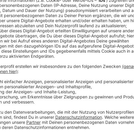
Gegen 1:45 Uhr haben die Täter den Automaten an de
Nach Angaben der Kreispolizei hat sich der Automat 
befunden. Dadurch sei es zu keinen weiteren Schäd
nach der Explosion vier Menschen mit einem Auto fl
Die Polizei hat nach eigenen Angaben mit einem Hu
Sprengern gesucht, allerdings ohne Erfolg. Da auf de
Polizei es für wahrscheinlich, dass die Täter Beute 
Anzeige
Vierte Sprengung in diesem Sommer
Anzeige
Mitte August hatten Geldautomaten-Sprenger in Me
die Täter einen hohen fünfstelligen Betrag erbeutet
Geldautomaten in der Kreissparkassen-Filiale in der