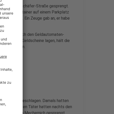
r Christian-Schäfer-Straße gesprengt.
in einem Container auf einem Parkplatz
en gekommen. Ein Zeuge gab an, er habe
üchten sehen.
bschrauber nach den Geldautomaten-
m Parkplatz Geldscheine lagen, hält die
gemacht haben.
chernich zugeschlagen. Damals hatten
. Die maskierten Täter hatten nachts den
 Weierstraße in Mechernich gesprengt.