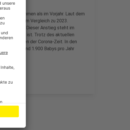
ur Welt gekommen als im Vorjahr. Laut dem
2,1 Prozent im Vergleich zu 2023.
e Schätzung. Dieser Anstieg steht im
e gesunken ist. Trotz des aktuellen
Spitzenwerten der Corona-Zeit. In den
der Spitze rund 1.900 Babys pro Jahr