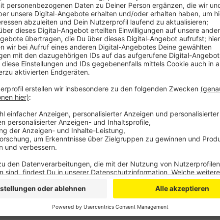
Im Kreis Euskirchen sind im Jahr 2024 mehr Babys z
Statistischen Landesamt stieg die Geburtenzahl um 
Insgesamt wurden 1.670 Kinder geboren, so die erst
Gegensatz zum Landestrend, bei dem die Geburtenrat
Zuwachses liegen die Zahlen jedoch noch unter den 
Jahren 2020 und 2021 wurden im Kreis Euskirchen in 
geboren.
Anzeige