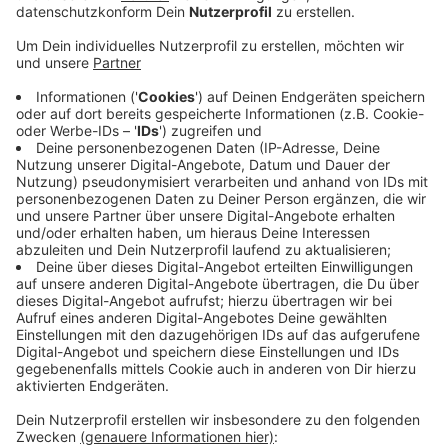
Veröffentlicht:
Freitag, 22.07.2022 05:47
Anzeige
Zum Beispiel bei der Firma Smurfit Kappa in Zülpich.
Aktuell versuche man Kohlebriketts zu bekommen und
die anstelle von Gas zu verbrennen, sagte ein Sprecher
auf Radio Euskirchen Anfrage.Dadurch könnte man bis
zu 50% der Energie einsparen heißt es. Das Problem:
Die Briketts sind schwierig zu bekommen. Aktuell gehe
man aber nicht davon aus, dass die Produktion groß
zurückgefahren werden muss. Smurfit Kappa stellt vor
allem Verpackungen für den Lebensmittelbereich her.
Beispielsweise Kartons. Das werde auch in
Krisenzeiten noch benötigt, anders als Luxusgüter, so
der Unternehmenssprecher.
Anzeige