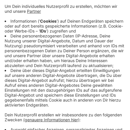
Veröffentlicht:
Mittwoch, 25.08.2021 15:49
Anzeige
Laut einer aktuellen Umfrage des Digitalverbands
Bitkom spielt rund die Hälfte der Bevölkerung, Männer
und Frauen gleich, zumindest hin und wieder Video-
oder Computerspiele. Zuwächse gebe es dabei in allen
Altersgruppen.
Hier
geht es zum Programm der Gamescom.
Anzeige