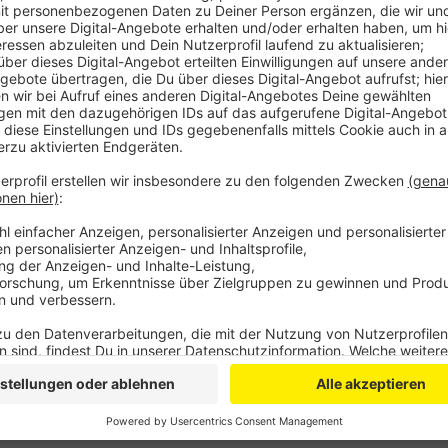
Wie die Kreispolizei Düren berichtet, war das Mädche
der Nähe von Düren unterwegs. Zeitgleich ist auch e
Der 47-Jährige habe zu spät gesehen, dass das Mädc
sie hinter einem Auto stand und so nicht sichtbar wa
rechtzeitig bremsen oder ausweichen. Das Mädchen w
unverletzt.
Anzeige