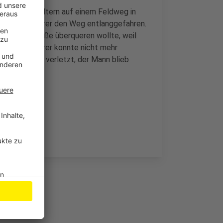
n mit ihren Eltern auf einem Feldweg in
in Fahrradfahrer den Weg entlanggefahren.
hen die Straße überqueren wollte, weil
r. Der Radfahrer konnte nicht mehr
urde leicht verletzt, der Mann blieb