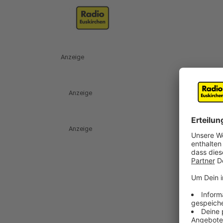
Anzeige
Anzeige
Anzeige