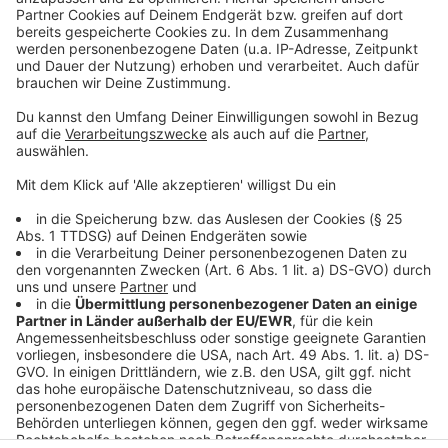
besonderen Video-Interview „Fünf für". Dabei wird
keine einzige Frage gestellt, sondern dem Gast
einfach fünf Dinge in die Hand gedrückt, zu denen er
das erzählt, was ihm als Erstes einfällt. Keine
Standardantworten, keine Promotionaussagen -
sondern ganz persönliche Geschichten - das ist „Fünf
für"!
Anzeige
Anzeige
Anzeige