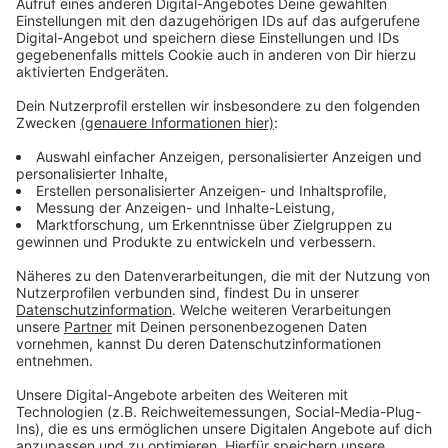
einzubetten. Dieser Service kann
Daten zu Ihren Aktivitäten
sammeln. Bitte lesen Sie die
Details durch und stimmen Sie der
Nutzung des Service zu, um dieses
Video anzusehen.
Mehr Informationen
Fünf für Nina Chuba - das Interview ohne Fragen
Akzeptieren
Anzeige
powered by
Usercentrics Consent
Management Platform
Ein Promi, keine Fragen und fünf
Gegenstände
Anzeige
Wenn ein Popstar, Comedian, Schauspieler oder
Politiker bei uns zu Besuch ist, stellt er sich auch dem