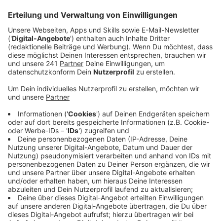
Dalmatiner-Pferde, die Kindheitserinnerungen
auslösen, hatten wir bei "Fünf Für..." auch noch nicht.
Bei Nina Chuba gab es direkt die Info: Tierfiguren
waren nicht so ihr Ding. Auch mit Erdnussbutter
konnten wir sie nicht begeistern, dafür aber mit dem
veganen Kochbuch von Ralf Möller. Das hat sogar zu
einer spontanen Ralf Möller Imitation geführt.
Anzeige
Wir benötigen Ihre
Zustimmung, um den YouTube
Video-Service zu laden!
Wir verwenden einen Service eines
Drittanbieters, um Videoinhalte