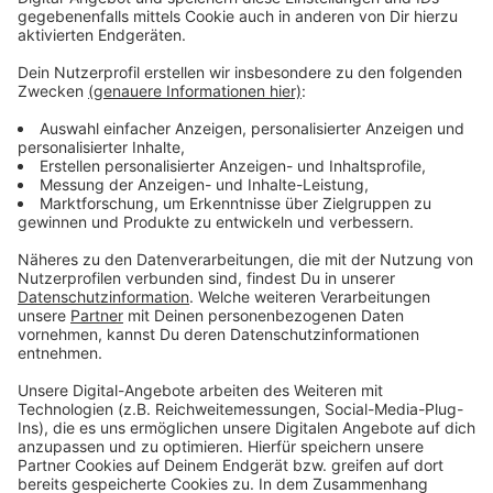
Anzeige
Wir benötigen Ihre
Zustimmung, um den YouTube
Video-Service zu laden!
Wir verwenden einen Service eines
Drittanbieters, um Videoinhalte
einzubetten. Dieser Service kann
Daten zu Ihren Aktivitäten
sammeln. Bitte lesen Sie die
Details durch und stimmen Sie der
Nutzung des Service zu, um dieses
Video anzusehen.
Mehr Informationen
Fünf für Fünf für