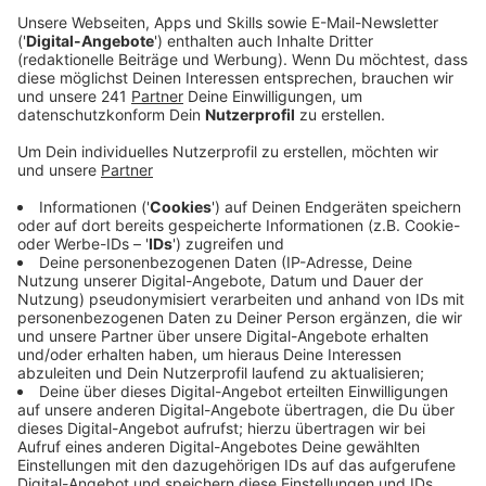
Anzeige
Ein Promi, keine Fragen und fünf
Gegenstände
Anzeige
Wenn ein Popstar, Comedian, Schauspieler oder
Politiker bei uns zu Besuch ist, stellt er sich auch dem
besonderen Video-Interview „Fünf für". Dabei wird
keine einzige Frage gestellt, sondern dem Gast
einfach fünf Dinge in die Hand gedrückt, zu denen er
das erzählt, was ihm als Erstes einfällt. Keine
Standardantworten, keine Promotionaussagen -
sondern ganz persönliche Geschichten - das ist „Fünf
für"!