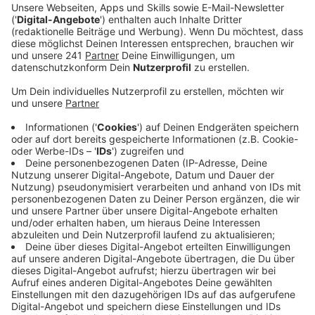
Ein Promi, keine Fragen und fünf
Gegenstände
Anzeige
Wenn ein Popstar, Comedian, Schauspieler oder
Politiker bei uns zu Besuch ist, stellt er sich auch dem
besonderen Video-Interview „Fünf für". Dabei wird
keine einzige Frage gestellt, sondern dem Gast
einfach fünf Dinge in die Hand gedrückt, zu denen er
das erzählt, was ihm als Erstes einfällt. Keine
Standardantworten, keine Promotionaussagen -
sondern ganz persönliche Geschichten - das ist „Fünf
für"!
Anzeige