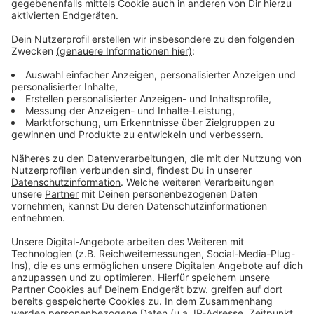
Wir benötigen Ihre
Zustimmung, um den YouTube
Video-Service zu laden!
Wir verwenden einen Service eines
Drittanbieters, um Videoinhalte
einzubetten. Dieser Service kann
Daten zu Ihren Aktivitäten
sammeln. Bitte lesen Sie die
Details durch und stimmen Sie der
Nutzung des Service zu, um dieses
Video anzusehen.
Mehr Informationen
Fünf für Carolin Kebekus
Akzeptieren
Anzeige
powered by
Usercentrics Consent