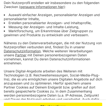
verschwinden.
Normale Reinigungen finden am Euskirchener Bahnhof
mehrmals die Woche statt. Der Frühjahrsputz ist eine
Aktion, die die Bahn zusammen mit den Städten dieses
Jahr an 1400 Bahnhöfen in ganz Deutschland
durchführt – doppelt so viele wie vergangenes Jahr.
Anzeige
Anzeige
Anzeige