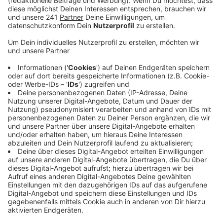
Veröffentlicht:
Mittwoch, 27.05.2026 13:05
Anzeige
Die Stadt Euskirchen, die Stadtverkehr Euskirchen und
die Deutsche Bahn sind gemeinsam im Einsatz. Neben
Besen und Lappen haben die Teams auch
Hochdruckreiniger, Werkzeug und Blumen im Gepäck.
Bahnhofs-Chef Rossmann sagt, saubere Bahnhöfe
tragen dazu bei, die Aufenthaltsqualität zu verbessern.
Die Stadtverkehr Euskirchen hat parallel den
Busbahnhof und die Stadt das Bahnhofsumfeld sauber
gemacht.
Am Bahnhof sind die Reinigungsteams unter anderem
an den Bahnsteigen, Treppen, Tunnel, Aufzügen,
Glasflächen, Automaten, Mobiliar und Vitrinen im
Einsatz. Auch Graffiti und Kaugummi sollen