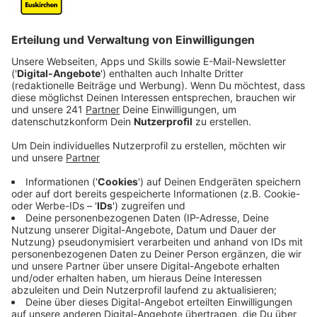
«Wir müssen in dieser ernsten Lage die
notwendige Versorgung in vollem Umfang
sicherstellen. Aber alle Freizeitaktivitäten und
nicht unbedingt notwendige sozialen Kontakte
müssen unverzüglich vermieden werden», sagte
Ministerpräsident Armin Laschet. «So sehr das für
viele Menschen ein Opfer und eine Einschränkung
bedeutet, so wichtig ist es jetzt, besonnen, aber
auch entschlossen unser Leben zu
entschleunigen.»
Noch am Sonntag sollen durch Erlass des NRW-
Gesundheitsministeriums nahezu alle Freizeit-,
Sport-, Unterhaltungs- und Bildungsangebote im
Land eingestellt werden, wie die Staatskanzlei in
Düsseldorf nach einer Kabinettssitzung mitteilte.
Demnach müssten bereits ab Montag alle Bars,
Clubs, Diskotheken, Spielhallen, Theater, Kinos und
Museen schließen. Ab Dienstag sei dann auch der