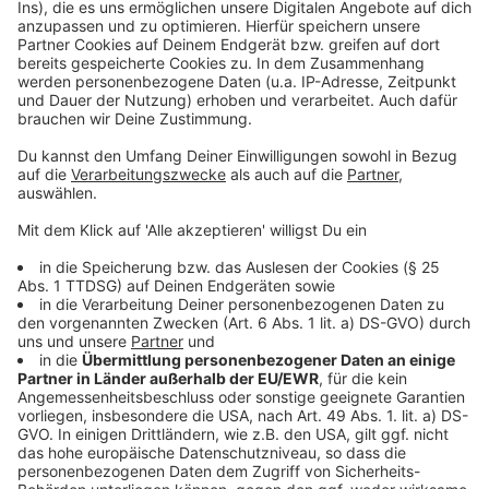
außerdem ein Update zur Lage im Kreis Euskirchen
gegeben: Demnach haben sich aktuell zwölf
Menschen im Kreis Euskirchen mit dem Corona-
Virus infiziert. Außerdem wird ein an dem Virus
erkrankter Patient aus einem Nachbarkreis bei uns
im Krankenhaus behandelt.Außerdem gibt es
aktuell laut Kreis-Gesundheitsamt 33 begründete
Corona-Verdachtsfälle und 96 Menschen, die als
Kontaktpersonen gelten. Damit stünden aktuell
141 Menschen im Kreis Euskirchen unter
Quarantäne, hieß es aus dem Kreishaus weiter.
Veröffentlicht:
Sonntag, 15.03.2020 21:32
Anzeige