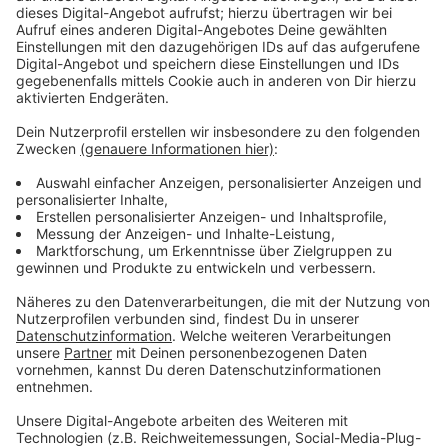
Betrieb von Fitness-Studios, Schwimm- und
Spaßbädern sowie Saunen untersagt.
Ebenso ab Dienstag sind den Angaben zufolge
Zusammenkünfte in Sportvereinen und sonstigen
Sport- und Freizeiteinrichtungen sowie die
Wahrnehmung von Angeboten in
Volkshochschulen, Musikschulen und sonstigen
öffentlichen und privaten Bildungseinrichtungen
nicht mehr gestattet. Bibliotheken, Restaurants,
Gaststätten und Hotels sollen in ihrem Betrieb an
strenge Auflagen gebunden werden, die eine
Verbreitung des Coronavirus verhindern. Banken
und Einzelhandelsbetriebe, insbesondere für
Lebensmittel, Apotheken und Drogerien bleiben
geöffnet. Die Regelungen sollen laut Staatskanzlei
zunächst bis zum 19. April gelten.
Der Kreis-Gesundheitsamt hat am Sonntag