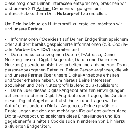
Anzeige
Das Euskirchener Amtsgericht hatte den damaligen
Chef des Euskirchener Vereins Türk Gencligi verurteilt.
Er soll bei einem Kreisliga-Pokal-Spiel mit einer
halbvollen PET-Flache den Schiedsrichter am Kopf
getroffen und verletzte haben. Gegen das Urteil war
der Angeklagte in Berufung gegangen.
Ein Video habe nicht zweifelsfrei belegt, dass der
Angeklagte die Flasche geworfen hat. Die Aussage
eines Zeugens habe ebenfalls die Zweifel nicht
ausgeräumt, teilt eine Sprecherin des Bonner
Landgerichts mit. Weil die Tat damit nicht zweifelsfrei
nachweisbar war, hat das Bonner Landgericht den
Angeklagten freigesprochen: "In dubio pro reo".