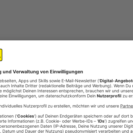
©
Pixabay | Symbolbild
Unfall A3 Prozess Symbolbild Gericht
open_in_new
Teilen:
Freispruch im Prozess um Hürther 
Im Prozess um das Zugunglück mit zwei Toten in 
Angeklagte am Mittwoch freigesprochen worden
Amtsgerichts konnte dem 54-jährigen Sicherheits
Fehlverhalten nicht sicher nachgewiesen werden.
Veröffentlicht:
Mittwoch, 23.07.2025 17:39