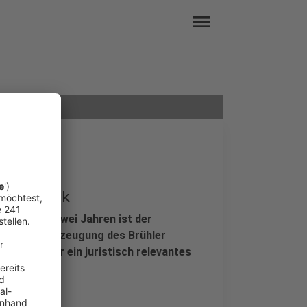
menu
Zugunglück
Hürth vor zwei Jahren ist der
. Nach Überzeugung des Brühler
mitarbeiter ein juristisch relevantes