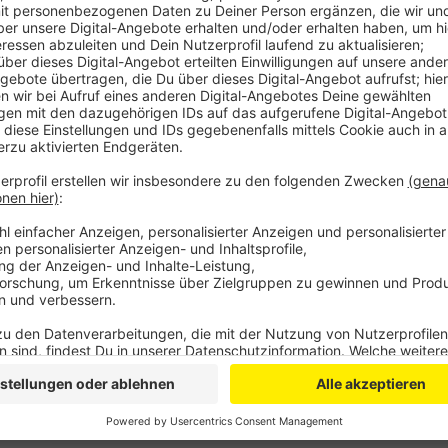
Anzeige
Auch die Staatsanwaltschaft hatte auf Freispruch pl
2023 waren zwei Arbeiter an den Gleisen gestorben. S
Dann fuhr aber ein Intercity-Zug in die Arbeitsstelle
Einige Kollegen konnten sich noch im letzten Augenbl
wem die Fehlinformation kam, dass das Gleis gesper
Bauüberwacher beschuldigt - der machte im Verfahre
am Ende auch ein nicht strafbares Missverständnis 
Anzeige