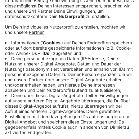
Anzeige
Gesucht werden private Erinnerungsfotos, die im
Rheinland entstanden sind oder von Rheinländern
fotografiert wurden. Besonders in Frage kommen
dabei Bilder von den ,,Autofreien Sonntagen‘‘, die es im
November und Dezember 1973 gab. Das Museum
sucht speziell Fotos von leeren Autobahnen oder
Menschen, die die Autobahnen alternativ genutzt
haben. Die Fotos sollten wenn möglich als Originale
eingereicht werden. Im Anschluss an die Bearbeitung
werden diese sofort zurückgeschickt, so das Museum.
Einsendeschluss ist Mitte März.
Bei Zusendung von Fotos per E-Mail sollte auf eine
möglichst hohe Auflösung (mindestens 300 dpi)