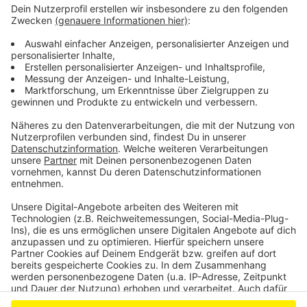
geachtet werden. Einsendeschluss ist Mitte März
2023.
Kontakt für Zeitzeugen: LVR-Freilichtmuseum
Kommern, Auf dem Kahlenbusch, 53894 Mechernich-
Kommern oder kommern.presse@lvr.de
Anzeige
Anzeige
Anzeige