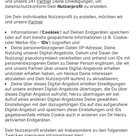
Rentenalter.
Mit der Benachteiligung von Frauen am
Arbeitsmarkt müsse Schluss sein, sagt die
Gewerkschaft. Im Kreis Euskirchen verdienen
Frauen im Schnitt 15 Prozent weniger als Männer.
Bei dem durchschnittlichen Einkommen im Kreis
Euskirchen bedeutet das im Schnitt 500 Euro
weniger für Frauen in einer Vollzeitstelle. Das ist
ein größerer Unterschied als im Landesschnitt.
Wie die Gewerkschaft Nahrung, Genuss,
Gaststätten zum internationalen Frauentag
mitteilt, sei ein Grund die mangelnde
Zahlungsbereitschaft von Unternehmen.
Gewerkschaften fordern immer wieder, dass es
für gleiche Arbeit auch gleiches Geld geben müsse.
Veröffentlicht:
Freitag, 08.03.2019 07:57