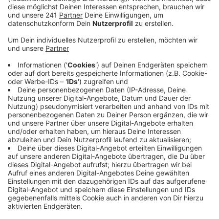
Veröffentlicht:
Montag, 30.05.2022 15:39
Anzeige
Der VdK-Landesvorsitzende beschreibt die Lage der
Frauen im Kreisgebiet als „besonders
besorgniserregend“. Auch, weil sich die Lage wegen
der gerade explodierenden Kosten weiter zuspitze. Er
rechnet damit, dass die Anzahl der Empfänger einer
Grundsicherung noch einmal deutlich zunehmen wird.
Bereits Ende 2020 haben 2,7 Prozent der Einwohner im
Kreis Euskirchen zusätzliche finanzielle Unterstützung