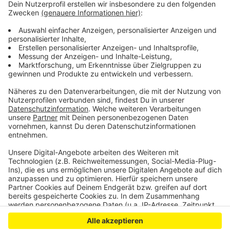
zur Rente erhalten. Der VdK schlägt deshalb
beispielsweise eine Reduzierung der Mehrwertsteuer
auf Arzneimittel vor. Außerdem müsse die
Grundsicherung dauerhaft an die tatsächlichen
Ausgaben angepasst werden. Eine einmalige
Pauschale sei keine dauerhafte Lösung.
Anzeige
Anzeige
Anzeige