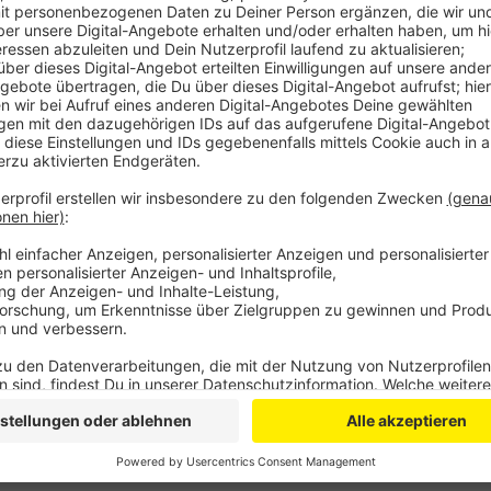
Sie wurde dabei aber zum Glück nur leicht verletzt u
Hauswand gefahren ist. Wie die Polizei mitteilte, w
ihren Wagen parken. Deshalb fuhr sie vorwärts auf di
offenbar die Pedale und der Wagen fuhr an der Parkl
Auto und dann gegen die Hauswand. Dort bleib der 
Die 83-Jährige wurde anschließend zur ambulanten B
Auto war ein Totalschaden und auch der geparkte W
Die Hauswand wurde laut Polizei nur zerkratzt.
Anzeige