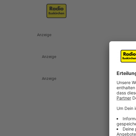
Anzeige
Anzeige
Anzeige