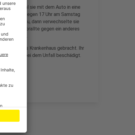
nd das obwohl sie mit dem Auto in eine
ollte die Frau gegen 17 Uhr am Samstag
e Parklücke zu, dann verwechselte sie
ücke vorbei, prallte gegen ein anderes
Wagen stehen.
ehandlung ins Krankenhaus gebracht. Ihr
agen wurde bei dem Unfall beschädigt.