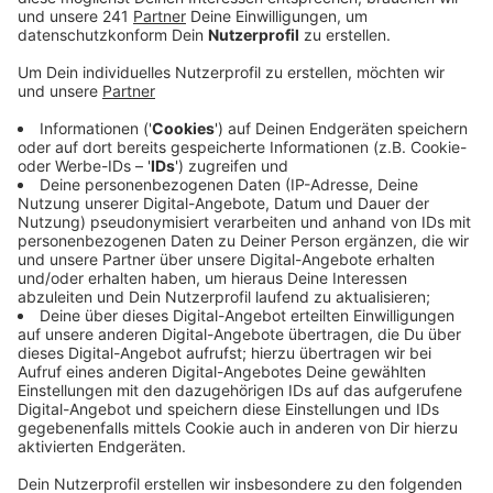
Hilfe nach einem Unfall – mit dieser Masche haben
Unbekannte eine Frau aus Kall am Telefon
abgezockt. Die Polizei warnt und hofft auf
Hinweise. Eine Frau hatte sich am Telefon als
Nachbarin der Kallerin ausgegeben. Sie habe in
Düsseldorf einen Unfall gehabt und benötige jetzt
über 10.000 Euro für ein neues Auto. Die Kallerin
sollte einen Teil des Geldes überweisen, den Rest
einem Boten übergeben. Weil die Anruferin am
Telefon tatsächlich wie ihre Nachbarin klang,
übergab die Kallerin das Geld dem Boten. Als sie
am nächsten Tag noch nichts von ihrer Nachbarin
gehört hatte, fragte sie bei ihr nach. Die Nachbarin
hatte allerdings nie um Hilfe gebeten.
Die Polizei beschreibt den Boten so: etwa 1,75
groß, 30 bis 40 Jahre alt, deutsch, vollschlank,
blaue Augen, Glatze mit kurzem Haarkranz, weißes
T-Shirt, schwarze Hose, schwarze Sonnenbrille.