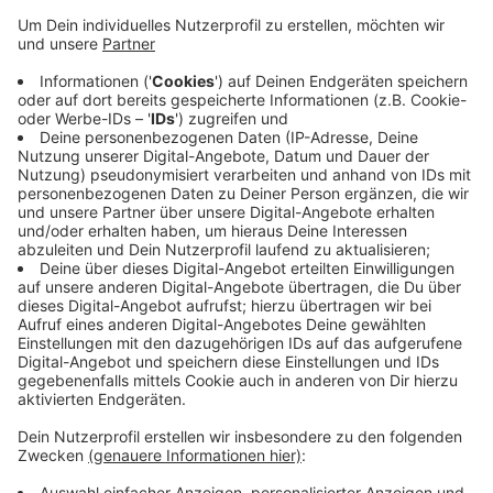
Er soll derjenige sein, der einen 31-Jährigen bei
einem Streit in den Oberkörper stach und so
lebensgefährlich verletzte.
Nach dem Vorfall am frühen Sonntagmorgen
ermittelt die Polizei mittlerweile wegen eines
möglichen Zusammenhangs zur
Rockerkriminalität. Demnach waren am Tatort in
einer Shisha-Bar mehrere Personen aus der
Rockerszene angetroffen worden.
Veröffentlicht:
Donnerstag, 21.02.2019 06:19
Anzeige