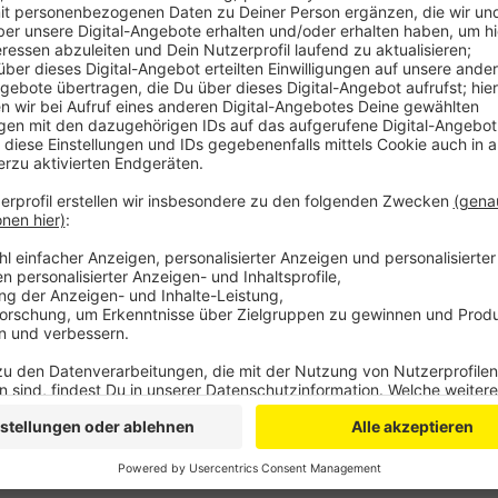
Anzeige
Ab sofort können Projekte zum Ranking angemeldet 
entscheiden dann die Menschen bei uns in der Regio
Dabei erhalten die Bestplatzierten Gewinne zwische
sich Projekte aus dem Kreis Euskirchen, aber auch au
und Heimbach und Vettweiß aus dem Kreis Düren. Ein
gibt’s hier:
www.herz-und-energie.de
.
Anzeige