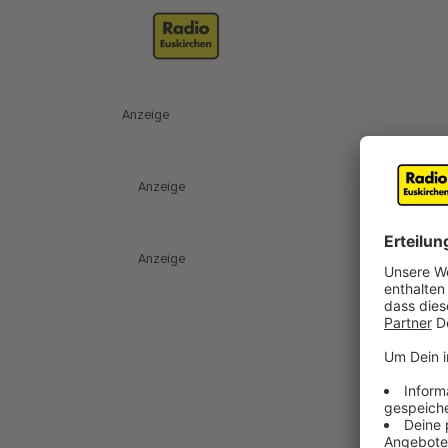
Anzeige
Anzeige
Anzeige