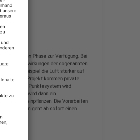
 in einer ersten Phase zur Verfügung. Bei
ist es, die Auswirkungen der sogenannten
eizen zum Beispiel die Luft stärker auf
kern. Für das Projekt kommen private
e. Nach einem Punktesystem wird
. Bei ihnen wird dann ein
achgerecht einpflanzen. Die Vorarbeiten
en. Bewerben geht ab sofort einen