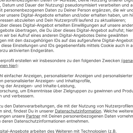
Anzeige
Wer kann sich wie bewerben?
Anzeige
200.000,- Euro – von der EU finanziert - stehen dafür
Erfolg soll es später eine zweite Phase geben. Ziel 
Bodenversiegelung zu verringern. Versigelte Fläche h
und lassen bei Überflutungen weniger Wasser versic
Flächen zwischen 10 und 200 Quadratmeter in Frag
entschieden, welche Interessenten zum Zuge kommen
Gartenbauunternehmen Pflanzen anliefern und auch f
müssen die Grundstückseigentümer selbst übernehm
Monat lang online.