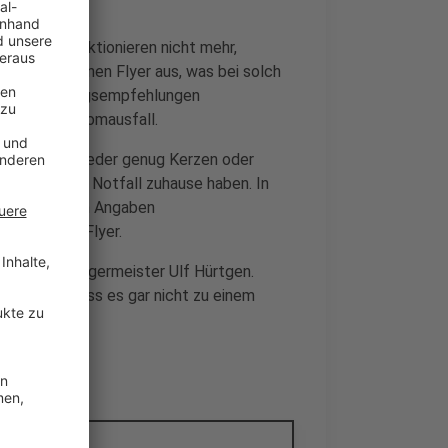
kstellen funktionieren nicht mehr,
 gibt jetzt einen Flyer aus, was bei solch
iedene Handlungsempfehlungen
ch einem Stromausfall.
aus. So soll jeder genug Kerzen oder
dio für den Notfall zuhause haben. In
 nach eigenen Angaben
uch auf dem Flyer.
üren, sagt Bürgermeister Ulf Hürtgen.
Hoffnung, dass es gar nicht zu einem