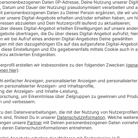
Licht und Heizung fallen aus, Bankautomaten und Tan
telefonieren können wir auch nicht. Die Stadt Zülpich
einem Blackout zu tun ist. Dafür haben sie versch
zusammengetragen - sowohl für vor, während und na
Ein großer Teil mache auch die persönliche Vorsorge 
Taschenlampen, Medikamente, Essen oder auch ein Ra
solch einem Katastrophenfall werden von der Stadt
Notfallmeldestellen eingerichtet. Die Orte stehen a
Mit dem Flyer will die Stadt Zülpich keine Panik sch
Vielmehr wolle man für Entspannung sorgen – in der 
Blackout kommt.
Anzeige