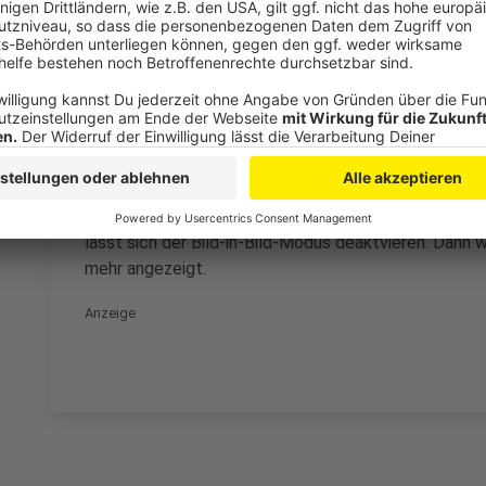
Die neue Funktion steht seit der Firefox-Version 71 z
ist, lässt sich im Menü unter «Hilfe/Über Firefox» p
Download anstoßen.
Anzeige
Ebenfalls im Menü, unter «Einstellungen/Allgemein»
lässt sich der Bild-in-Bild-Modus deaktvieren. Dann w
mehr angezeigt.
Anzeige