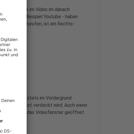
em Rechtsklick im Video im danach
rmen - zum Beispiel Youtube - haben
xtmenü aufzurufen, ist ein Rechts-
gestellt, das stets im Vordergrund
 falls etwa Text verdeckt wird. Auch wenn
fnet, bleibt das Videofenster geöffnet.