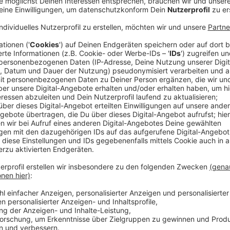
Videos im Browser
Anzeige
Berlin (dpa/tmn) - Videos schauen und gleichzeitig 
Wer sich solches Multitasking zutraut, könnte am ne
Browers Gefallen finden.
Anzeige
Öffnen Nutzerinnen und Nutzer ein Video, können sie 
vorausgesetzt, die Aufnahme wird nicht im Vollbildm
hat eine Audiospur.
Anzeige