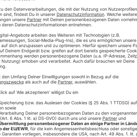
Der Bild-im-Bild-Modus lässt sich alternativ mit ein
erscheinenden Kontextmenü wählen. Manche Plattfo
aber ein eigenes Kontextmenü. Um das Firefox-Konte
Doppelklick nötig.
Anzeige
Video läuft im kleinen Fenster
Anzeige
Die Aufnahme wird dann in einem kleinen Fenster dar
angezeigt wird - sich jedoch auch verschieben lässt,
man den Tab wechselt oder ein anderes Programm öf
Anzeige