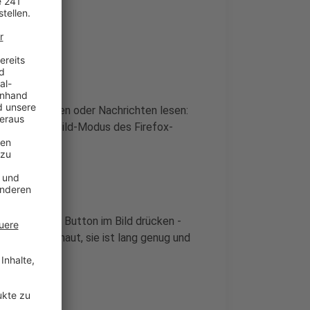
E-Mails checken oder Nachrichten lesen:
uen Bild-im-Bild-Modus des Firefox-
einen blauen Button im Bild drücken -
odus angeschaut, sie ist lang genug und