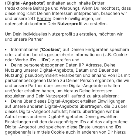
diesen Übungen im Nachgang zufrieden.
Veröffentlicht:
Montag, 21.08.2023 06:40
Anzeige
Der Leiter der Feuerwehr Schleiden ist sehr zufrieden
mit der Übung, die am Freitagabend stattfand. Mit
etwa 100 Einsatzkräften wurde ein Waldbrand im
Nationalpark durchgespielt. Schwerpunktmäßig ging
es da auch um die Löschwasser-Beschaffung.
Eigentlich hätte noch ein Hubschrauber der
Landesfliegerstaffel der Polizei dabei sein sollen. Der
musste nach Angaben des Feuerwehr-Leiters aber
kurzfristig absagen. Der Hubschrauber hätte Wasser
aus dem Urftsee holen sollen. Aber auch ohne
Hubschrauber-Einsatz sei die Übung erfolgreich
gewesen.