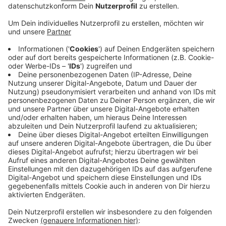
Veröffentlicht:
Freitag, 07.07.2023 15:01
Anzeige
Bei ihrem Eintreffen stand ein Auto bereits in
Vollbrand, sagte uns Einsatzleiter Marcel Kratz. Auch
ein in der Nähe stehender Bagger hatte bereits Feuer
gefangen. Unter Atemschutz konnten die
Feuerwehrleute die Fahrzeuge löschen, der Einsatz
konnte nach gut einer Stunde beendet werden. Das
Auto, das wohl bereits zuvor nicht mehr fahrtüchtig
und zur Verwertung vorgesehen war, ist durch das
Feuer vollständig zerstört worden, auch am Bagger
entstand hoher Schaden. Rund 60 Feuerwehrleute
waren vor Ort. Die Brandursache ist nicht bekannt.
Anzeige