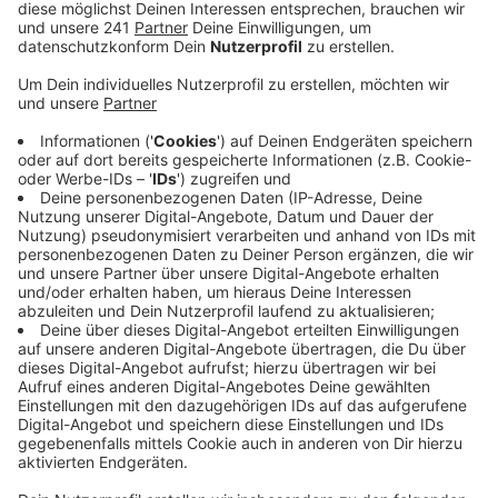
Anzeige
Kreisbrandmeister Peter Jonas sagte uns, dass es
zwar 45 Flächen-, dafür aber keinen großen Waldbrand
in diesem Jahr gegeben hat. Abgesehen vom
Großbrand im Hohen Venn: Da brannten im Mai auf
belgischer Seite rund 170 Hektar Moor, auch Einheiten
aus dem Kreis Euskirchen waren bei den Löscharbeiten
beteiligt. Auch wenn es ansonsten in diesem Jahr
keine größeren Flächenbrände bei uns gegeben habe -
mit Blick in die Zukunft und den anhaltenden
Klimawandel müsse man sich auf solche Szenarien
vorbereiten, so Jonas. Der Kreisbrandmeister nennt als
Beispiel etwa Personalfortbildungen aber auch die
Anschaffung von beispielsweise geländegängigen
Tanklöschfahrzeugen. Um Waldbrände künftig
möglichst eingrenzen zu können, sei aber auch eine