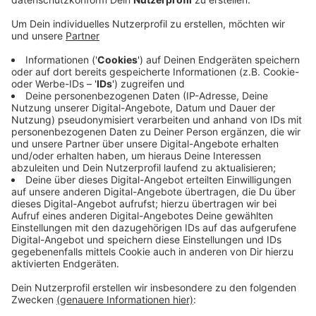
Veröffentlicht:
Montag, 11.03.2024 16:20
Anzeige
Zudem war der Fahrer gegen 14:45 Uhr auf der Alfred-
Nobel-Straße unterwegs, obwohl er keinen
Führerschein hat. Während der Kontrolle wurde
außerdem starker Alkoholgeruch wahrgenommen und
der Mann gab auch zu, Drogen konsumiert zu haben.
Ein Alkoholtest vor Ort ergab ein Ergebnis von 1,74
Promille. Der Mann wurde von der Polizei
festgenommen und auf dem Revier in Euskirchen in
Gewahrsam genommen.
Anzeige