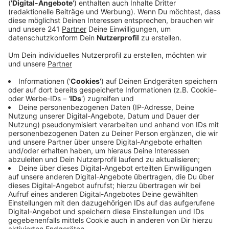
Immer spannend bei dem deutschen DJ: Wen holt er
sich für die Lyrics ins Studio. In dem Fall kommt die
Stimme (und auch der Rest) aus Schottland. Bow
Anderson. Sie hat letztes Jahr ihr Debüt-Album
rausgebracht und darf jetzt in dieser Nummer mit ran.
Die Kombination aus ihrer Stimme und den Beats von
Felix Jaehn und dem DJ-Trio Cheat Codes macht
einen eingängigen Song mit Sommer-Vibes.
Anzeige
Wir benötigen Ihre
Zustimmung, um den YouTube
Video-Service zu laden!