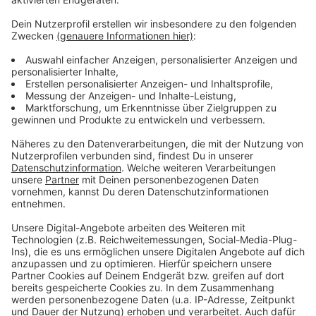
Wir verwenden einen Service eines
Drittanbieters, um Videoinhalte
einzubetten. Dieser Service kann
Daten zu Ihren Aktivitäten
sammeln. Bitte lesen Sie die
Details durch und stimmen Sie der
Nutzung des Service zu, um dieses
Video anzusehen.
Mehr Informationen
Felix Jaehn, Cheat Codes - I Just Wanna (Lyric Video)
ft. Bow Anderson
Akzeptieren
Anzeige
powered by
Usercentrics Consent
Management Platform