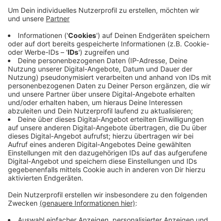
Anzeige
Für die Erwachsenen gibt es ein Bühnenprogramm mit
Auftritten einer Pipe Band, die schottische Musik
spielt und anderen lokalen Musikern. Abends gibt’s
dann noch ein Konzert mit kölscher Musik.
Beginn ist Pfingstsonntag um 11 Uhr. Zunächst gibt es
einen Gottesdienst am Swister Turm, anschließend
startet das Familienfest.
Anzeige