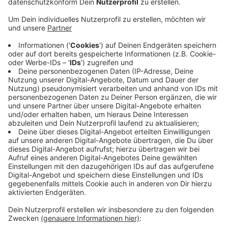
Anzeige
Der 27-jährige Radfahrer wurde bei dem Unfall
verletzt. Er wollte die Bonner Straße an einem
Übergang überqueren, missachtete dabei allerdings die
Vorfahrt des Autos.
Der dunkle PKW touchierte daraufhin das Vorderrad
des Radlers und fuhr weiter. Wer den Unfall
beobachtet hat oder den Fahrzeugführer kennt, sollte
sich bei der Polizei melden. Beobachtungen und
Hinweise nimmt die Polizei Euskirchen unter 02251
799-0, 02251 799-460 oder
per E-Mail
entgegen.
Anzeige