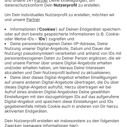
Veröffentlicht:
Montag, 19.02.2024 17:36
Anzeige
So geriet ein 40-Jähriger aus Kall in den Fokus der
Ermittlungen. Er ist bei der Polizei kein Unbekannter:
Wegen Körperverletzungen wurde schon einige Male
gegen ihn ermittelt. Es wurde Anzeige erstattet.
Der Angriff vor einer Woche auf der Aachener Straße
in Kall lief heftig ab: Der Tatverdächtige soll einem
Mann ins Gesicht geschlagen haben. Daraufhin fiel der
Mann zu Boden und stieß mit dem Kopf gegen ein
geparktes Auto. Am Boden liegend wurde dem Mann
noch mal gegen den Kopf geschlagen. Der Angreifer
war an dem Abend kostümiert und wurde mit einer
blonden Vokuhila-Perücke beschrieben.