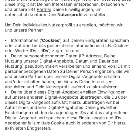
Veröffentlicht:
Mittwoch, 08.10.2025 14:21
Anzeige
Die Kölner Polizei fahndet öffentlich nach einem
Mann, der im Verdacht steht, während des
Karnevalszugs in Köln-Rodenkirchen im März einen
skurrilen Vorfall verursacht zu haben.
Nach Angaben der Ermittler soll der Tatverdächtige
einen als König verkleideten Karnevalisten bedroht
haben. Dabei habe er ein Teppichmesser gezogen,
jedoch nicht, um Geld zu fordern, sondern um die Krone
des Mannes zu verlangen.
Der mutmaßliche Täter ist unter dem Spitznamen
"Julius Cäsar" bekannt. Die Polizei hat ein
Fahndungsfoto veröffentlicht, um Hinweise aus der