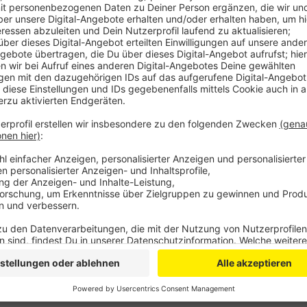
Angeklagt ist ein Mann aus Zülpich, weil er seine Sti
mit ihrem Kind zu Besuch bei dem Mann gewesen ist.
soll es im Sommer 2020 zu der Tat gekommen sein. D
Mutter nichts mitbekommen. Der Prozess gegen den 
bis Ende Oktober.
In dem zweiten Fall geht es um eine Unterbringung in
entscheiden, ob ein Bewohner der psychiatrischen Kl
Sicherungsverwahrung erhält. Er soll zweimal Beschä
Zuvor soll er bereits bei seinen Eltern und der Polizei
Anzeige