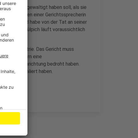
eftochter vergewaltigt haben soll, als sie
 Nach Angaben einer Gerichtssprecherin
as Enkelkind habe von der Tat an seiner
Mann aus Zülpich läuft voraussichtlich
 der Psychiatrie. Das Gericht muss
inik Marienborn eine
ftigte der Einrichtung bedroht haben.
 in Bonn randaliert haben.