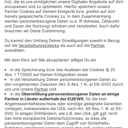
Anzeige
©
Radio Euskirchen
Anzeige
+++10:30 Uhr+++
Aktuell gibt es einen größeren Einsatz in Kommern. Im
Mühlenparksee läuft durch den Regen im Moment
mehr Wasser zu, als abfließen kann, sagt die
Feuerwehr. Deswegen fördern die Einsatzkräfte
aktuell mit einer speziellen Pumpe Wasser auf
umliegende Gewässer um. Das sei erstmal nur eine
Vorsichtsmaßnahme. Aktuell sei das
Einsatzaufkommen noch nicht so groß, heißt es aus
der Kreisleitstelle. Man blicke aber angespannt auf die