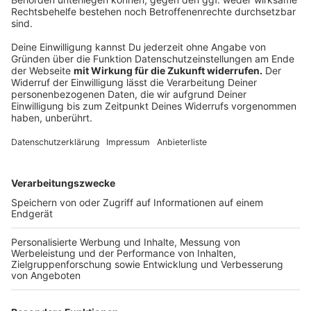
kommenden Stunden.
Anzeige
+++09:00 Uhr+++
Das THW Schleiden ist nach Aachen ausgerückt, teilt
der Kreis Euskirchen mit. Die Einsatzkräfte sollen hier
mit Sandsäcken unterstützen.
Anzeige
+++06:30 Uhr+++
Laut der Feuerwehrleistelle kam es zwischen 23:00
und 23:30 Uhr am Dienstagabend schon zu einigen
Einsätzen. Der Starkregen hatte Gullideckel überspült,
Keller standen unter Wasser, teilweise waren auch