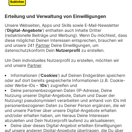
+++13:10 Uhr+++
Feuerwehr und THW sind in Euskirchen in der
Mainstraße im Einsatz. Hier droht der Veybach über die
Ufer zu treten.
Anzeige
©
Radio Euskirchen
Hochwasserschutz in Euskirchen am Veybach
Anzeige
+++12:30 Uhr+++
Auch die Stadt Schleiden ist in erhöhter
Alarmbereitschaft. Laut Bürgermeister Pfennings sind
diverse Bachläufe schon über die Ufer getreten und