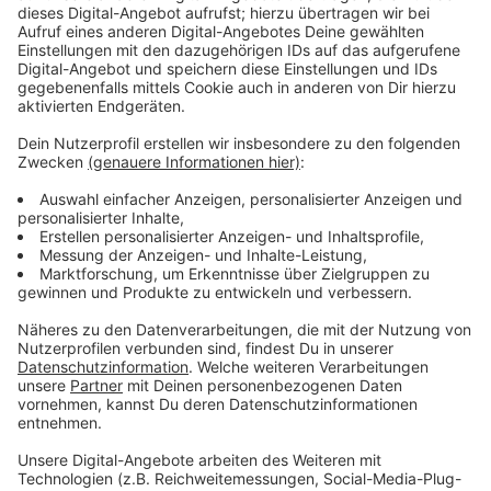
Keller unter Wasser gelaufen. Die
Sandsackbefüllmaschine beim THW in Schleiden laufe
durch, Feuerwehr und THW haben hier schon
Sandsäcke für Kall und Stollberg bei Aachen befüllt.
Die ersten Feuerwehrleute würden gleich eine Pause
bekommen, sie sind seit der Nacht im Einsatz. Sie
werden durch andere Feuerwehrleute ersetzt. Der
Bauhof habe alle geplanten Arbeiten eingestellt und
sei jetzt unterwegs, um die Bäche im Blick zu
behalten. Die Stadt befürchtet, dass sich die Situation
am Nachmittag weiter zuspitzen könnte.
Anzeige
©
Radio Euskirchen
In Kommern wachsen die Bäche bereits bedrohlich an