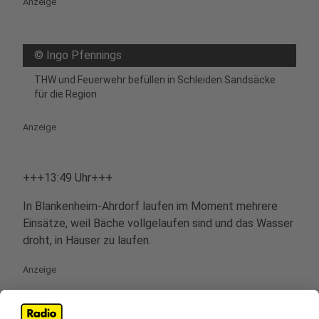
Anzeige
©
Ingo Pfennings
THW und Feuerwehr befüllen in Schleiden Sandsäcke
für die Region
Anzeige
+++13:49 Uhr+++
In Blankenheim-Ahrdorf laufen im Moment mehrere
Einsätze, weil Bäche vollgelaufen sind und das Wasser
droht, in Häuser zu laufen.
Anzeige