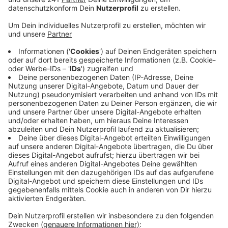
Anzeige
Wie die Polizei mitgeteilt hat, hat der Exhibitionist da
am Dienstagabend für Unruhe gesorgt. Gegen 19 Uhr
rief eine Frau die Polizei, weil ein Mann sich dort vor ihr
aufgestellt hatte und anfing, sich offen selbst zu
befriedigen.
Der mutmaßliche Täter ist kein Unbekannter, er ist der
Polizei schon mehrfach wegen solcher Handlungen
aufgefallen. Er hat keinen festen Wohnsitz und wurde
noch am Dienstag vorläufig festgenommen.
Auch in Gemünd ist vor zwei Wochen ein Exhibitionist
zum wiederholten Mal aufgefallen. Es handelt sich
aber um unterschiedliche Männer.