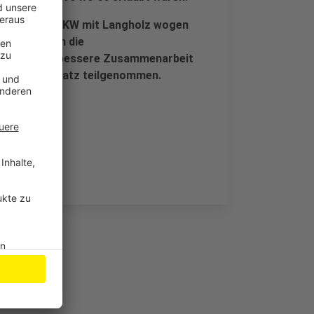
rkehr. Zwei LKW mit Langholz wogen
nsatzes waren die
er auch eine bessere Zusammenarbeit
t an dem Einsatz teilgenommen.