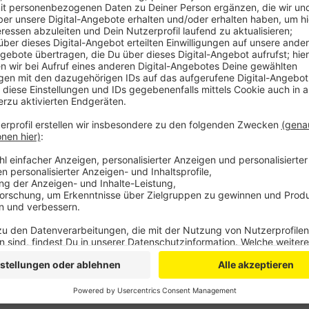
Aufgeflogen ist auch zu schwerer Schwerlastve
fast ein Drittel mehr als erlaubt war. Ziel des Ei
Kriminalitätsbekämpfung in der Grenzregion ab
mit Kollegen. Denn auch die belgische Polizei ha
Veröffentlicht:
Freitag, 07.02.2020 14:36
Anzeige