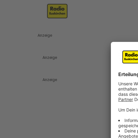
Anzeige
Anzeige
Anzeige