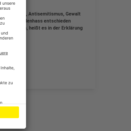
al.
 Fremdenhass, Antisemitismus, Gewalt
t, sich Fremdenhass entschieden
erschließen, heißt es in der Erklärung