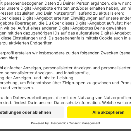
Anlass ist der Anschlag in Hanau kurz vor Karnev
Die Erklärung richtet sich gegen jede Form von
und Diskriminierung. Jeder sei dazu aufgeforder
entgegenzustellen und die Augen nicht davor zu v
weiter.
Veröffentlicht:
Freitag, 28.02.2020 17:16
Anzeige