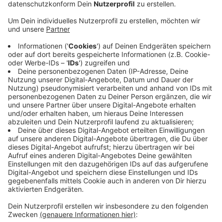
Polizisten hatten den Mann im vergangenen Jahr
beim Verkauf von 14 Ecstasy-Pillen beobachtet.
Anschließend durchsuchten die Ermittler seine
Wohnung. Dabei entdeckten sie eine größere
Menge Marihuana, verkaufsfertig verpackt in
kleinen Beuteln, und weitere Ecstasy-Pillen.
Außerdem eine Waffe. Der 20-Jährige war in der
Vergangenheit schon mehrfach wegen
Drogenvergehen aufgefallen.
In das Urteil jetzt ist auch eine achtmonatige
Haftstrafe eingeflossen, zu der der Mann 2018
verurteilt worden war, sagte ein Sprecher des
Euskirchener Amtsgerichts.
Veröffentlicht:
Freitag, 12.03.2021 06:43
Anzeige