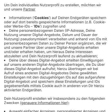
Anzeige
Autos müssen draußen bleiben, Fußgänger und
Gastronomen haben mehr Platz. Schon jetzt sei klar,
dass sowohl die Anlieger, als auch die Gastronomen
sehr zufrieden mit dem Verkehrsprojekt sind, sagt die
Stadt. Und weil auch die Aufsichtsbehörde keine
Einwände hat, wird die Euskirchener Bahnhofstraße –
also die Verbindung zwichen Bahnhof und City - jetzt
dauerhaft für den Auto-Verkehr gesperrt bleiben.
Anzeige