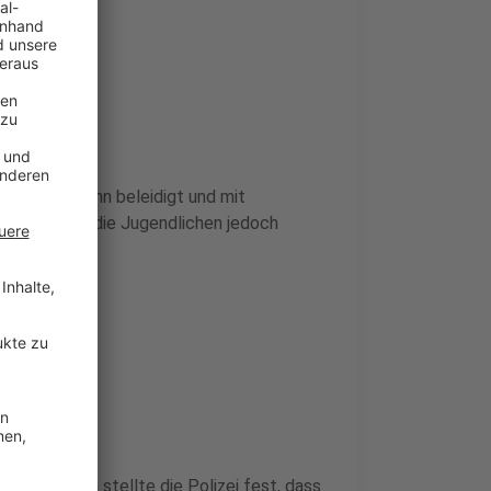
ugendliche ihn beleidigt und mit
punkt waren die Jugendlichen jedoch
48-Jährigen stellte die Polizei fest, dass