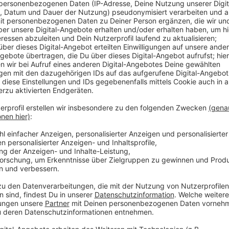
Belästigung durch Jugendliche
Anzeige
Der Mann berichtete den Polizeibeamten, dass drei J
Pfefferspray besprüht haben sollen. Zu diesem Zeit
bereits verschwunden.
Anzeige
Unerwartete Festnahme
Anzeige
Bei der routinemäßigen Kontrolle der Personalien des 