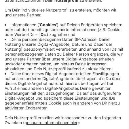
Veröffentlicht:
Dienstag, 25.04.2023 14:15
Anzeige
Wo die Waldstücke dann hinkommen, muss noch
entschieden werden.
Die Idee zusätzlicher Waldstücke kommt von der FDP,
sie hatte den Antrag gestellt und vor allem auf den
Klimaschutz verwiesen. Zusätzlich fördern Bäume eine
saubere Luft und erhöhen so die Lebensqualität.
Gerade im Norden der Stadt sieht die FDP Bedarf an
zusätzlichen Waldflächen.
Anzeige