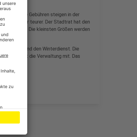
nn auch andere Gebühren steigen in der
sweise wieder teurer. Der Stadtrat hat den
 zugestimmt. Die kleinsten Größen werden
enreinigung und den Winterdienst. Die
rsacht, teilt die Verwaltung mit. Das