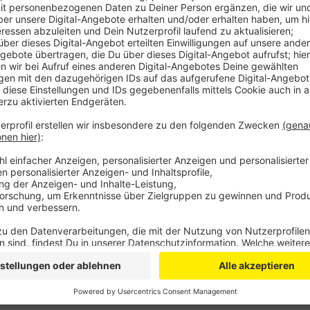
Nicht das einzige, was in Euskirchen teurer wird. De
Stadt. Die Müllabfuhr wird im nächsten Jahr beispiel
neuen Gebühren für die Restmüll- und Biomülltonnen
im nächsten Jahr rund sieben Euro mehr kosten.
Annähernd konstant bleiben die Kosten für die Straß
zuletzt eher milden Winter haben weniger Kosten veru
konnte steigende Personalkosten ausgleichen.
Anzeige