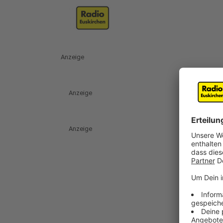
Anzeige
Anzeige
Anzeige