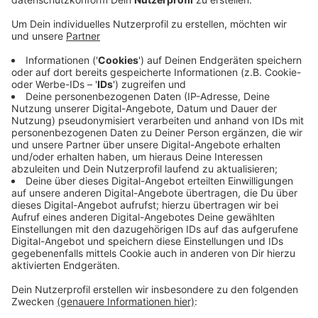
Anzeige
Wie die Kreispolizei Euskirchen mitteilt, ermittelt sie
nun wegen Körperverletzung gegen alle Beteiligten.
Das Pärchen war am frühen Sonntagmorgen in der
Kapellenstraße unterwegs, als die drei Männer ihnen
hinterherpfiffen. Daraufhin hat die Frau die drei Männer
angesprochen. Dabei sollen die Gesuchten dem Mann
ins Gesicht geschlagen und der Frau gegen das Bein
getreten haben. Außerdem sei das Handy der Frau
kaputtgegangen. Die Kreispolizei Euskirchen sucht die
Männer jetzt. Die Beschreibungen der Unbekannten
findet ihr
hier
.
Anzeige