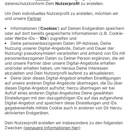
Anzeige
Ab Montag (21.10.) ist das Parken und Halten in der
Sebastian-Kneipp-Straße und am Charleviller Platz
verboten. Ab Dienstag darf dann nicht mehr am
Annaturmplatz und den angrenzenden Straßen geparkt
werden und ab Mittwoch sind dann auch der alte
Markt und teilweise die Carman- und
Sebastianusstraße Halteverbotszonen.
Die Stadt Euskirchen staffelt die Verbotszonen
absichtlich, so sollen so lange wie möglich noch genug
Parkplätze in der Stadt vorhanden bleiben. Wer sich
nicht an die Verbotszonen hält, wird laut der Stadt
abgeschleppt.
Anzeige